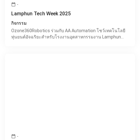
-
calendar_today
Lamphun Tech Week 2025
กิจกรรม
Ozone360Robotics ร่วมกับ AA Automation โชว์เทคโนโลยี
หุ่นยนต์อัจฉริยะสำหรับโรงงานอุตสาหกรรมงาน Lamphun
Tech Week 2025 ที่จัดขึ้นในปีนี้ ถือเป็นอีกหนึ่งเวทีสำคัญท
-
calendar_today