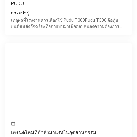
PUDU
สาระน่ารู้
เหตุผลที่โรงงานควรเลือกใช้ Pudu T300Pudu T300 คือหุ่น
ยนต์ขนส่งอัจฉริยะที่ออกแบบมาเพื่อตอบสนองความต้องการ
ของโรงงานอุตสาหกรรมต่างๆ Pudu T300 นำเสนอโซลูชัน
การขนส่ง
-
calendar_today
เทรนด์ใหม่ที่กำลังมาแรงในอุตสาหกรรม