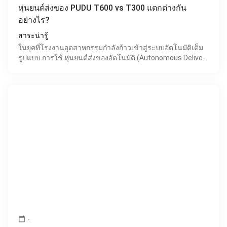
หุ่นยนต์ส่งของ PUDU T600 vs T300 แตกต่างกัน
อย่างไร?
สาระน่ารู้
ในยุคที่โรงงานอุตสาหกรรมกำลังก้าวเข้าสู่ระบบอัตโนมัติเต็ม
รูปแบบ การใช้ หุ่นยนต์ส่งของอัตโนมัติ (Autonomous Delivery
Robot) เข้ามาช่วยในกระบวนการขนส่งภายในโรงงาน
-
calendar_today