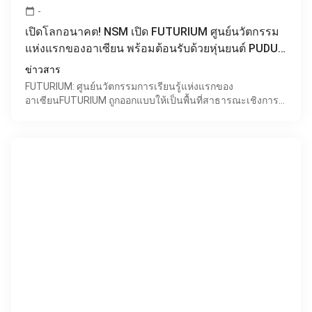
-
calendar_today
เปิดโลกอนาคต! NSM เปิด FUTURIUM ศูนย์นวัตกรรม
แห่งแรกของอาเซียน พร้อมต้อนรับด้วยหุ่นยนต์ PUDU
T300
ข่าวสาร
FUTURIUM: ศูนย์นวัตกรรมการเรียนรู้แห่งแรกของ
อาเซียนFUTURIUM ถูกออกแบบให้เป็นพื้นที่สาธารณะเชิงการ
เรียนรู้ที่เน้นการ “ลงมือทำ” (Learning by Doing) โดยมีจุดมุ่งหม