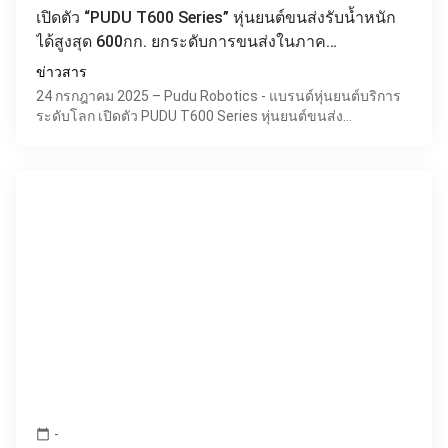
เปิดตัว “PUDU T600 Series” หุ่นยนต์ขนส่งรับน้ำหนัก
ได้สูงสุด 600กก. ยกระดับการขนส่งในภาค
อุตสาหกรรม
ข่าวสาร
24 กรกฎาคม 2025 – Pudu Robotics - แบรนด์หุ่นยนต์บริการ
ระดับโลก เปิดตัว PUDU T600 Series หุ่นยนต์ขนส่ง
อุตสาหกรรมรุ่นใหม่ ที่ออกแบบมาเพื่อจัดการงานส่งพัสดุหนักได้
-
calendar_today