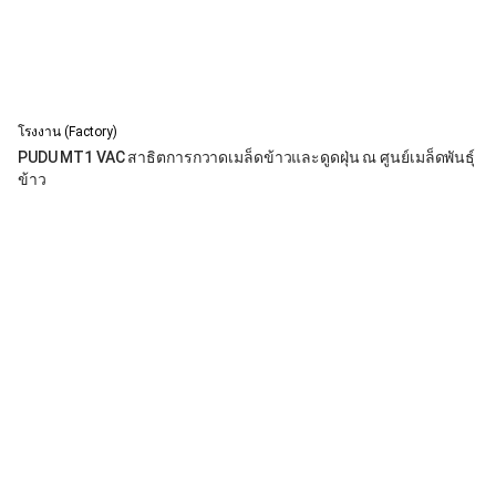
โรงงาน (Factory)
PUDU MT1 VAC สาธิตการกวาดเมล็ดข้าวและดูดฝุ่น ณ ศูนย์เมล็ดพันธุ์
ข้าว