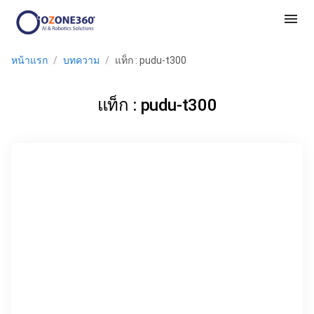
menu
หน้าแรก
/
บทความ
/
แท็ก : pudu-t300
แท็ก : pudu-t300