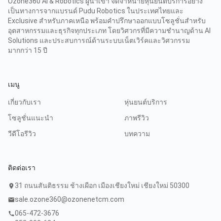
Ozone360 AI & Robotics ผู้นำเข้า จัดจำหน่ายหุ่นยนต์บริการอย่าง
เป็นทางการจากแบรนด์ Pudu Robotics ในประเทศไทยและ
Exclusive สำหรับภาคเหนือ พร้อมคำปรึกษาออกแบบโซลูชั่นสำหรับ
อุตสาหกรรมและธุรกิจทุกประเภท โดยวิศวกรที่มีความชำนาญด้าน AI
Solutions และประสบการณ์ด้านระบบเน็ตเวิร์คและวิศวกรรม
มากกว่า 15 ปี
เมนู
เกี่ยวกับเรา
หุ่นยนต์บริการ
โซลูชั่นแนะนำ
ภาพรีวิว
วีดีโอรีวิว
บทความ
ติดต่อเรา
31 ถนนสันติธรรม ช้างเผือก เมืองเชียงใหม่ เชียงใหม่ 50300
location_on
sale.ozone360@ozonenetcm.com
mail
065-472-3676
call