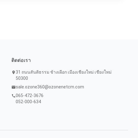
ติดต่อเรา
31 ถนนสันติธรรม ช้างเผือก เมืองเชียงใหม่ เชียงใหม่
location_on
50300
sale.ozone360@ozonenetcm.com
mail
065-472-3676
call
052-000-634