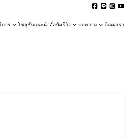
expand_more
expand_more
expand_more
ริการ
โซลูชั่นแนะนำ
อัลบัมรีวิว
บทความ
ติดต่อเรา