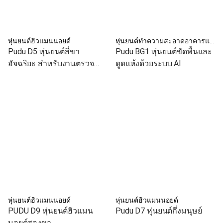
หุ่นยนต์ฮิวแมนนอยด์
หุ่นยนต์ทำความสะอาดอาคารและโรงงาน
Pudu D5 หุ่นยนต์สี่ขา
Pudu BG1 หุ่นยนต์ขัดพื้นและ
อัจฉริยะ สำหรับงานตรวจ
ดูดแห้งด้วยระบบ AI
สอบและลาดตระเวนอัตโนมัติ
หุ่นยนต์ฮิวแมนนอยด์
หุ่นยนต์ฮิวแมนนอยด์
PUDU D9 หุ่นยนต์ฮิวแมน
Pudu D7 หุ่นยนต์กึ่งมนุษย์
นอยด์สองขา