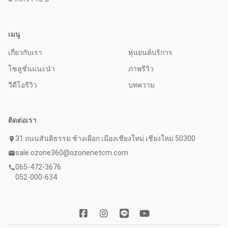
เมนู
เกี่ยวกับเรา
หุ่นยนต์บริการ
โซลูชั่นแนะนำ
ภาพรีวิว
วีดีโอรีวิว
บทความ
ติดต่อเรา
31 ถนนสันติธรรม ช้างเผือก เมืองเชียงใหม่ เชียงใหม่ 50300
location_on
sale.ozone360@ozonenetcm.com
mail
065-472-3676
call
052-000-634