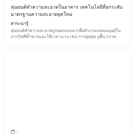
หุ่นยนต์ทำความสะอาดในอาคาร เทคโนโลยีที่ยกระดับ
มาตรฐานความสะอาดยุคใหม่
สาระน่ารู้
หุ่นยนต์ทำความสะอาดถูกออกแบบมาเพื่อทำงานแทนมนุษย์ใน
ภารกิจที่ซ้ำซากและใช้เวลานาน เช่น การดูดฝุ่น ถูพื้น กวาด
หรือแม้กระทั่งขัดพื้นผิวขนาดใหญ่ โดยมีจุดเด่นที่สำคั
-
calendar_today