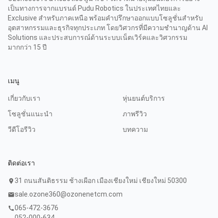
เป็นทางการจากแบรนด์ Pudu Robotics ในประเทศไทยและ
Exclusive สำหรับภาคเหนือ พร้อมคำปรึกษาออกแบบโซลูชั่นสำหรับ
อุตสาหกรรมและธุรกิจทุกประเภท โดยวิศวกรที่มีความชำนาญด้าน AI
Solutions และประสบการณ์ด้านระบบเน็ตเวิร์คและวิศวกรรม
มากกว่า 15 ปี
เมนู
เกี่ยวกับเรา
หุ่นยนต์บริการ
โซลูชั่นแนะนำ
ภาพรีวิว
วีดีโอรีวิว
บทความ
ติดต่อเรา
31 ถนนสันติธรรม ช้างเผือก เมืองเชียงใหม่ เชียงใหม่ 50300
location_on
sale.ozone360@ozonenetcm.com
mail
065-472-3676
call
052-000-634